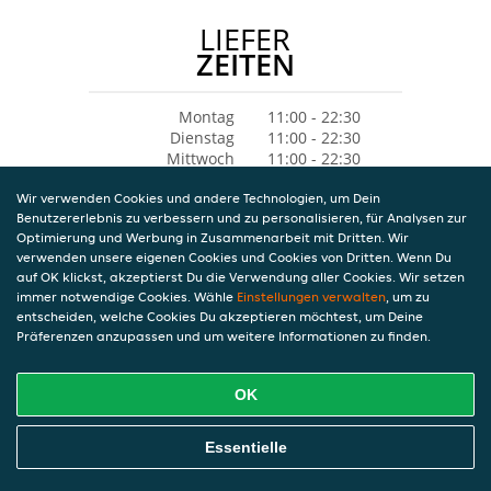
LIEFER
ZEITEN
Montag
11:00 - 22:30
Dienstag
11:00 - 22:30
Mittwoch
11:00 - 22:30
Donnerstag
11:00 - 22:30
Wir verwenden Cookies und andere Technologien, um Dein
Freitag
11:00 - 22:30
Benutzererlebnis zu verbessern und zu personalisieren, für Analysen zur
Samstag
11:00 - 22:30
Optimierung und Werbung in Zusammenarbeit mit Dritten. Wir
Sonntag
12:00 - 22:30
verwenden unsere eigenen Cookies und Cookies von Dritten. Wenn Du
auf OK klickst, akzeptierst Du die Verwendung aller Cookies. Wir setzen
immer notwendige Cookies. Wähle
Einstellungen verwalten
, um zu
entscheiden, welche Cookies Du akzeptieren möchtest, um Deine
Präferenzen anzupassen und um weitere Informationen zu finden.
OK
Essentielle